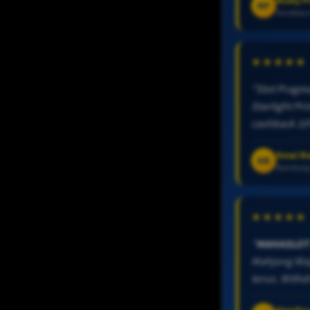
RP
Surabaya 
★★★★★
"Slot Pragma
Starlight Pr
cashback 10
Dewi R
DR
Bandung ·
★★★★★
"
MAHASLOT
Mahjong Ways
terus. Withd
Hendra