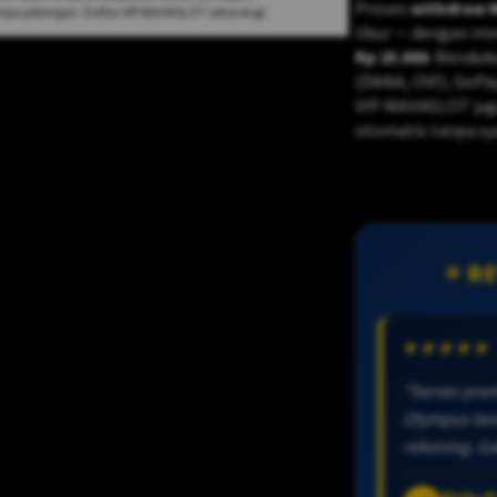
Proses
withdraw 
anpa potongan. Daftar VIP MAHASLOT sekarang!
libur — dengan m
Rp 25.000
. Menduku
(DANA, OVO, GoPay
VIP MAHASLOT ju
otomatis tanpa sya
⭐ R
★★★★★
"Server pr
Olympus lanc
rekening. Ga
Rizky 