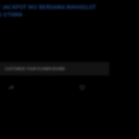
T JACKPOT MU BERSAMA MAHASLOT
S UTAMA
SEO MV
CUSTOMIZE YOUR FLOWER BOARD
LOT
Wishlist
dded to your cart
MAHASLOT - SERVER