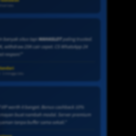
 hari lalu
 banyak situs tapi
MAHASLOT
paling trusted.
, withdraw 25K cair cepet. CS WhatsApp 24
ast respon!"
landari
· 1 minggu lalu
VIP worth it banget. Bonus cashback 10%
mayan buat nambah modal. Server premium
yaman tanpa buffer sama sekali."
antoso