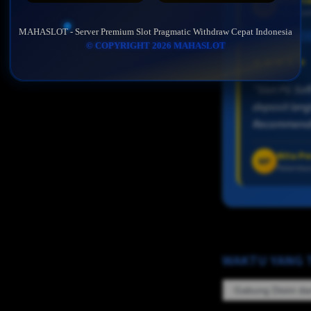
BS
Yogyakart
MAHASLOT - Server Premium Slot Pragmatic Withdraw Cepat Indonesia
© COPYRIGHT 2026 MAHASLOT
★★★★★
"Slot PG Sof
deposit lang
Recommende
Nita P
NP
Palembang
WAKTU YANG 